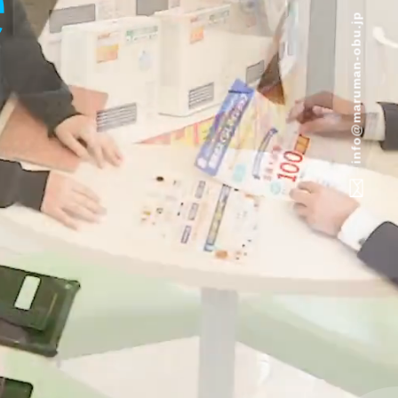
e
info@maruman-obu.jp
