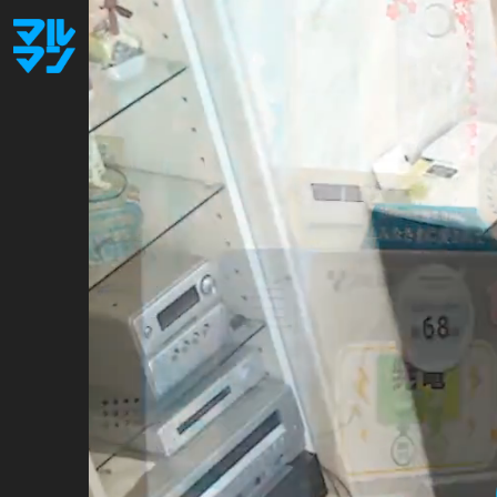
動
画
プ
レ
ー
ヤ
ー