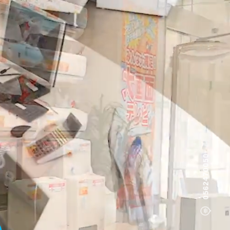
0562470050
